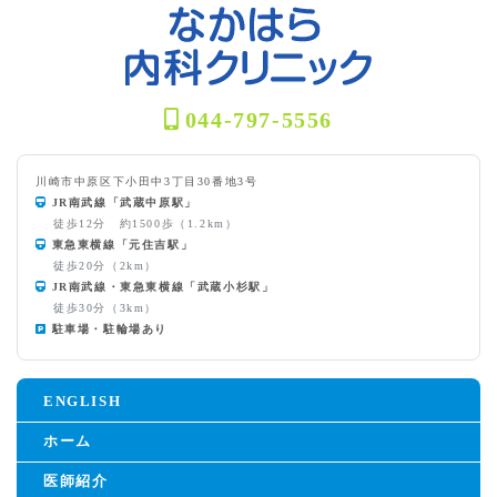
044-797-5556
川崎市中原区下小田中3丁目30番地3号
JR南武線「武蔵中原駅」
徒歩12分 約1500歩（1.2km）
東急東横線「元住吉駅」
徒歩20分（2km）
JR南武線・東急東横線「武蔵小杉駅」
徒歩30分（3km）
駐車場・駐輪場あり
ENGLISH
ホーム
医師紹介