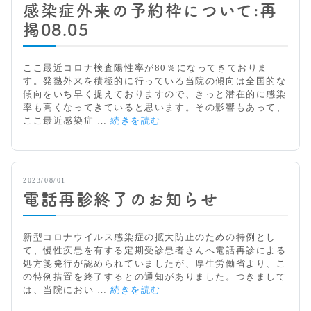
感染症外来の予約枠について:再
者
さ
掲08.05
ん
へ：
ジ
ここ最近コロナ検査陽性率が80％になってきておりま
ュ
す。発熱外来を積極的に行っている当院の傾向は全国的な
ー
傾向をいち早く捉えておりますので、きっと潜在的に感染
ス・
率も高くなってきていると思います。その影響もあって、
ス
感
ここ最近感染症 …
続きを読む
ポ
染
ー
症
ツ
外
ド
来
2023/08/01
リ
の
ン
電話再診終了のお知らせ
予
ク
約
に
枠
注
新型コロナウイルス感染症の拡大防止のための特例とし
に
意
て、慢性疾患を有する定期受診患者さんへ電話再診による
つ
し
処方箋発行が認められていましたが、厚生労働省より、こ
い
ま
の特例措置を終了するとの通知がありました。つきまして
て:
し
電
は、当院におい …
続きを読む
再
ょ
話
掲