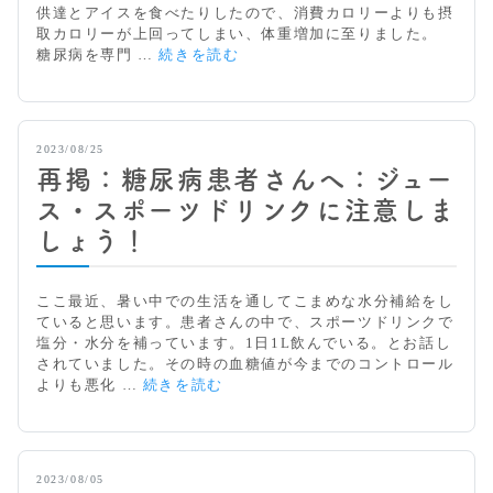
た：
供達とアイスを食べたりしたので、消費カロリーよりも摂
帯
取カロリーが上回ってしまい、体重増加に至りました。
状
暑
糖尿病を専門 …
続きを読む
疱
さ
疹
に
よ
る
2023/08/25
運
再掲：糖尿病患者さんへ：ジュー
動
不
ス・スポーツドリンクに注意しま
足
しょう！
や
体
重
ここ最近、暑い中での生活を通してこまめな水分補給をし
増
ていると思います。患者さんの中で、スポーツドリンクで
加：
塩分・水分を補っています。1日1L飲んでいる。とお話し
糖
されていました。その時の血糖値が今までのコントロール
毒
再
よりも悪化 …
続きを読む
性
掲：
糖
尿
病
2023/08/05
患