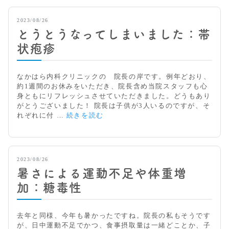
ら
内
2023/08/26
科
とうとうなってしまいました：帯
ニ
ュ
状疱疹
ー
ス：
医
なかはら内科クリニックの 院長の岸です。例年どおり、
療
約1週間のお休みをいただき、院長含め当院スタッフも心
の
身ともにリフレッシュさせていただきました。どうもあり
質
がとうございました！ 院長は子供が3人いるのですが、そ
っ
と
れぞれに付 …
続きを読む
て？
う
と
う
な
2023/08/26
っ
暑さによる運動不足や体重増
て
し
加：糖毒性
ま
い
ま
去年と同様、今年も暑かったですね。院長の私もそうです
し
が、日中運動不足でかつ、食事摂取量は一緒どことか、子