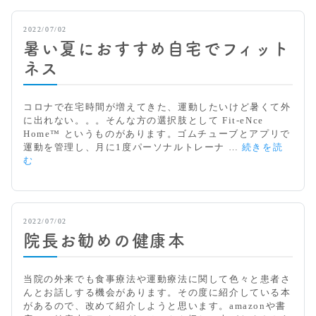
2022/07/02
暑い夏におすすめ自宅でフィット
ネス
コロナで在宅時間が増えてきた、運動したいけど暑くて外
に出れない。。。そんな方の選択肢として Fit-eNce
Home™ というものがあります。ゴムチューブとアプリで
運動を管理し、月に1度パーソナルトレーナ …
続きを読
暑
む
い
夏
に
お
2022/07/02
す
院長お勧めの健康本
す
め
自
当院の外来でも食事療法や運動療法に関して色々と患者さ
宅
んとお話しする機会があります。その度に紹介している本
で
があるので、改めて紹介しようと思います。amazonや書
フ