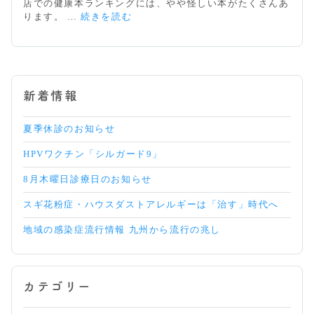
店での健康本ランキングには、やや怪しい本がたくさんあ
ィ
院
ります。 …
続きを読む
ッ
長
ト
お
ネ
勧
ス
め
の
新着情報
健
康
本
夏季休診のお知らせ
HPVワクチン「シルガード9」
8月木曜日診療日のお知らせ
スギ花粉症・ハウスダストアレルギーは「治す」時代へ
地域の感染症流行情報 九州から流行の兆し
カテゴリー