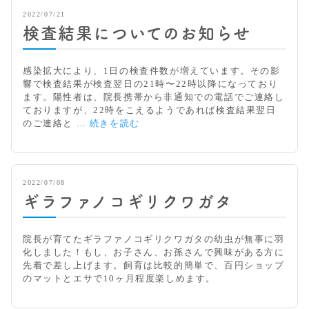
2022/07/21
検査結果についてのお知らせ
感染拡大により、1日の検査件数が増えています。その影
響で検査結果が検査翌日の21時〜22時以降になっており
ます。陽性者は、院長携帯から非通知での電話でご連絡し
ておりますが、22時をこえるようであれば検査結果翌日
検
のご連絡と …
続きを読む
査
結
果
に
2022/07/08
つ
ギラファノコギリクワガタ
い
て
の
院長が育てたギラファノコギリクワガタの幼虫が無事に羽
お
化しました！もし、お子さん、お孫さんで興味がある方に
知
先着で差し上げます。飼育は比較的簡単で、百円ショップ
ら
のマットとエサで10ヶ月程度楽しめます。
せ