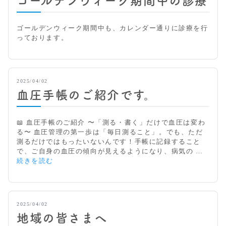
ゴールデンウィーク期間中の診療
ゴールデンウィーク期間中も、カレンダー通りに診療を行
っております。
2025/04/02
血圧手帳のご紹介です。
📖 血圧手帳のご紹介 〜「測る・書く」だけで血圧は変わ
る〜 血圧管理の第一歩は「毎日測ること」。でも、ただ
測るだけではもったいないんです！手帳に記録すること
で、ご自身の血圧の傾向が見えるようになり、病気の …
血
続きを読む
圧
手
帳
の
2025/04/02
ご
地域の皆さまへ
紹