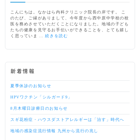
介
で
こんにちは。なかはら内科クリニック院長の岸です。 こ
す。
のたび、ご縁がありまして、今年度から西中原中学校の校
医を務めさせていただくことになりました。地域の子ども
たちの健康を見守るお手伝いができることを、とても嬉し
地
く思っていま …
続きを読む
域
の
皆
さ
ま
新着情報
へ
夏季休診のお知らせ
HPVワクチン「シルガード9」
8月木曜日診療日のお知らせ
スギ花粉症・ハウスダストアレルギーは「治す」時代へ
地域の感染症流行情報 九州から流行の兆し