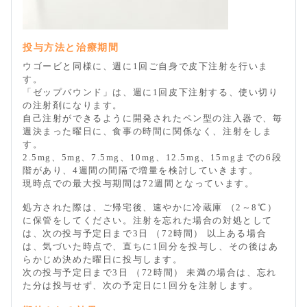
投与方法と治療期間
ウゴービと同様に、週に1回ご自身で皮下注射を行いま
す。
「ゼップバウンド」は、週に1回皮下注射する、使い切り
の注射剤になります。
自己注射ができるように開発されたペン型の注入器で、毎
週決まった曜日に、食事の時間に関係なく、注射をしま
す。
2.5mg、5mg、7.5mg、10mg、12.5mg、15mgまでの6段
階があり、4週間の間隔で増量を検討していきます。
現時点での最大投与期間は72週間となっています。
処方された際は、ご帰宅後、速やかに冷蔵庫 （2～8℃）
に保管をしてください。注射を忘れた場合の対処として
は、次の投与予定日まで3日 （72時間） 以上ある場合
は、気づいた時点で、直ちに1回分を投与し、その後はあ
らかじめ決めた曜日に投与します。
次の投与予定日まで3日 （72時間） 未満の場合は、忘れ
た分は投与せず、次の予定日に1回分を注射します。