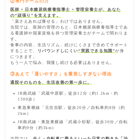
②専門チームの力
医師 × 日本糖尿病療養指導士 × 管理栄養士が、あなた
の“頑張り”を支えます。
「薬さえあれば痩せる」わけではありません。
当院では、医師の管理のもと、日本糖尿病療養指導士であ
る看護師や国家資格を持つ管理栄養士がチームで関わりま
す。
食事の内容、生活リズム、続けにくさまで含めてサポート
することで、
リバウンドしにくい
“実践できる知識”
が身
につきます。
もう一人で悩み、我慢し続ける必要はありません。
③あえて「通いやすさ」を重視しすぎない理由
通院そのものを、生活改善の第一歩に。
JR南武線「武蔵中原駅」徒歩12分（約1.2km・約
1500歩）
東急東横線「元住吉駅」徒歩20分／自転車約8分（約
2km）
JR南武線・東急東横線「武蔵小杉駅」徒歩30分／自転
車約9分（約3km）
当院では、
歩く・自転車に乗るといった日常の動きを「治