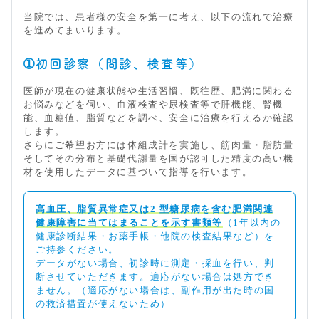
当院では、患者様の安全を第一に考え、以下の流れで治療
を進めてまいります。
➀初回診察（問診、検査等）
医師が現在の健康状態や生活習慣、既往歴、肥満に関わる
お悩みなどを伺い、血液検査や尿検査等で肝機能、腎機
能、血糖値、脂質などを調べ、安全に治療を行えるか確認
します。
さらにご希望お方には体組成計を実施し、筋肉量・脂肪量
そしてその分布と基礎代謝量を国が認可した精度の高い機
材を使用したデータに基づいて指導を行います。
高血圧、脂質異常症又は2 型糖尿病を含む肥満関連
健康障害に当てはまることを示す書類等
（1年以内の
健康診断結果・お薬手帳・他院の検査結果など）を
ご持参ください。
データがない場合、初診時に測定・採血を行い、判
断させていただきます。適応がない場合は処方でき
ません。（適応がない場合は、副作用が出た時の国
の救済措置が使えないため）