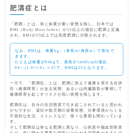
肥満症とは
「肥満」とは、単に体重が重い状態を指し、日本では
BMI（Body Mass Index）が25以上の場合に肥満と定義
され、BMIが35以上では高度肥満に分類されます。
なお、BMIは、体重kg÷（身長m×身長m）で算出で
きます。
たとえば体重が64kgで、身長が1m60cmの場合、
64÷（1.6×1.6）＝25で、BMIは25となります。
一方で、「肥満症」とは、肥満に加えて健康を害する合併
症（健康障害）がある状態、あるいは内臓脂肪が蓄積して
健康障害を起こすリスクが高い状態を指します。
肥満症は、自分の生活態度で引き起こされていると思われ
がちですが、遺伝や胎児期の栄養状態、仕事環境からくる
不規則な生活、ストレスなど、様々な要因も関わっていま
す。
そして肥満症は単なる肥満と異なり、心疾患や脳血管疾患