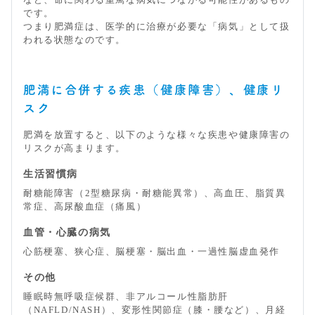
など、命に関わる重篤な病気につながる可能性があるもの
です。
つまり肥満症は、医学的に治療が必要な「病気」として扱
われる状態なのです。
肥満に合併する疾患（健康障害）、健康リ
スク
肥満を放置すると、以下のような様々な疾患や健康障害の
リスクが高まります。
生活習慣病
耐糖能障害（2型糖尿病・耐糖能異常）、高血圧、脂質異
常症、高尿酸血症（痛風）
血管・心臓の病気
心筋梗塞、狭心症、脳梗塞・脳出血・一過性脳虚血発作
その他
睡眠時無呼吸症候群、非アルコール性脂肪肝
（NAFLD/NASH）、変形性関節症（膝・腰など）、月経