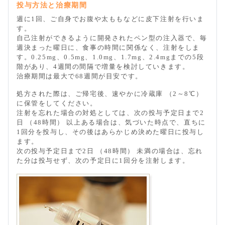
投与方法と治療期間
週に1回、ご自身でお腹や太ももなどに皮下注射を行いま
す。
自己注射ができるように開発されたペン型の注入器で、毎
週決まった曜日に、食事の時間に関係なく、注射をしま
す。0.25mg、0.5mg、1.0mg、1.7mg、2.4mgまでの5段
階があり、4週間の間隔で増量を検討していきます。
治療期間は最大で68週間が目安です。
処方された際は、ご帰宅後、速やかに冷蔵庫 （2～8℃）
に保管をしてください。
注射を忘れた場合の対処としては、次の投与予定日まで2
日 （48時間） 以上ある場合は、気づいた時点で、直ちに
1回分を投与し、その後はあらかじめ決めた曜日に投与し
ます。
次の投与予定日まで2日 （48時間） 未満の場合は、忘れ
た分は投与せず、次の予定日に1回分を注射します。