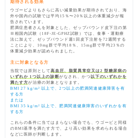
期待される効果
ウゴービよりもさらに高い減量効果が期待されており、海
外や国内の試験では平均15％〜20％以上の体重減少が報
告されています。
肥満症患者さんを対象とした、ゼップバウンド皮下注の第
Ⅲ相国内試験（18F-JE-GPHZ試験）では、食事・運動療
法に加えて、ゼップバウンド週1回皮下注射を72週間する
ことにより、10mg群で平均18％、15mg群で平均23％の
体重減少効果が認められました。
主に対象となる方
当院では原則として
高血圧、脂質異常症又は2 型糖尿病の
いずれか 1つ以上の診断
がなされ、かつ
以下のいずれかを
満たす方
が治療の対象となります。
BMI 27 kg/m² 以上で、2つ以上の肥満関連健康障害を有
する方
または
BMI 35 kg/m² 以上で、肥満関連健康障害のいずれかを有
する方
これらの条件に当てはまらない場合でも、ウゴービと同様
のBMI基準を満たす方で、より高い効果を求められる場合
などに医師が判断します。