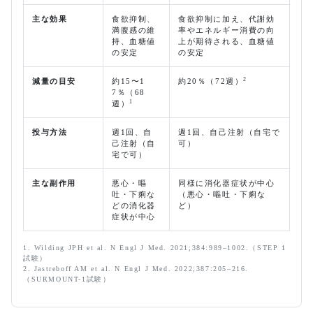
主な効果
食欲抑制、
食欲抑制に加え、代謝効
満腹感の維
率やエネルギー消費の向
持、血糖値
上が期待される、血糖値
の安定
の安定
2
減量の目安
約15〜1
約20％（72週）
7％（68
1
週）
投与方法
週1回、自
週1回、自己注射（自宅で
己注射（自
可）
宅で可）
主な副作用
悪心・嘔
同様に消化器症状が中心
吐・下痢な
（悪心・嘔吐・下痢な
どの消化器
ど）
症状が中心
1. Wilding JPH et al. N Engl J Med. 2021;384:989–1002.（STEP 1
試験）
2. Jastreboff AM et al. N Engl J Med. 2022;387:205–216.
（SURMOUNT-1試験）