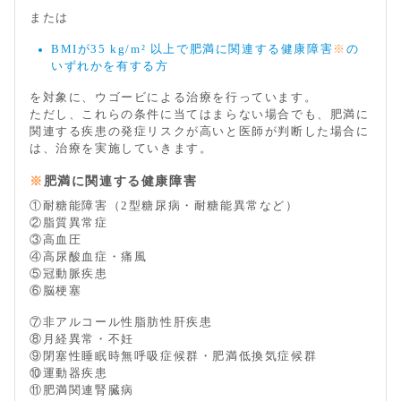
または
BMIが35 kg/m² 以上で肥満に関連する健康障害
※
の
いずれかを有する方
を対象に、ウゴービによる治療を行っています。
ただし、これらの条件に当てはまらない場合でも、肥満に
関連する疾患の発症リスクが高いと医師が判断した場合に
は、治療を実施していきます。
※
肥満に関連する健康障害
①耐糖能障害（2型糖尿病・耐糖能異常など）
②脂質異常症
③高血圧
④高尿酸血症・痛風
⑤冠動脈疾患
⑥脳梗塞
⑦非アルコール性脂肪性肝疾患
⑧月経異常・不妊
⑨閉塞性睡眠時無呼吸症候群・肥満低換気症候群
⑩運動器疾患
⑪肥満関連腎臓病