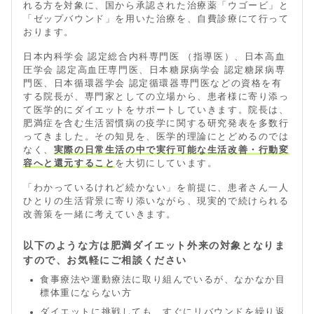
れる方を対象に、国から承認された治療薬「ウゴービ」と
「ゼップバウンド」を用いた治療を、自費診療にて行って
おります。
日本内科学会 認定総合内科専門医 （指導医）、日本高血
圧学会 認定高血圧専門医、日本糖尿病学会 認定糖尿病専
門医、日本循環器学会 認定循環器専門医などの資格を有
する院長が、専門家としての立場から、患者様に寄り添っ
て医学的にダイエットをサポートしていきます。院長は、
肥満症を含む生活習慣病の疫学に関する研究発表を多数行
ってきました。その知見を、医学的理論にとどめるのでは
なく、
実際の日常生活の中で実行可能な生活改善・行動変
容へと還元すること
を大切にしています。
「わかっているけれど続かない」を前提に、患者さん一人
ひとりの生活背景に寄り添いながら、現実的で続けられる
改善策を一緒に考えていきます。
以下のような方は肥満ダイエット外来の対象となりま
すので、お気軽にご相談ください
食事療法や運動療法に取り組んでいるが、なかなか目
標体重にならない方
ダイエットに挑戦しても、すぐにリバウンドを繰り返