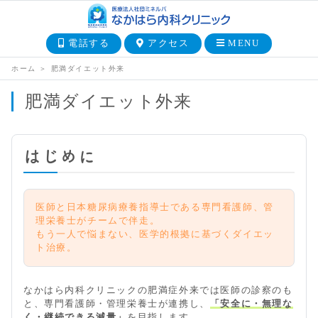
電話する
アクセス
MENU
ホーム
＞
肥満ダイエット外来
肥満ダイエット外来
はじめに
医師と日本糖尿病療養指導士である専門看護師、管
理栄養士がチームで伴走。
もう一人で悩まない、医学的根拠に基づくダイエッ
ト治療。
なかはら内科クリニックの肥満症外来では医師の診察のも
と、専門看護師・管理栄養士が連携し、
「安全に・無理な
く・継続できる減量」
を目指します。