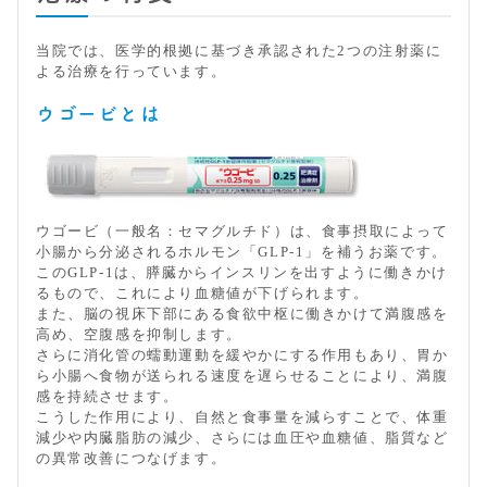
当院では、医学的根拠に基づき承認された2つの注射薬に
よる治療を行っています。
ウゴービとは
ウゴービ（一般名：セマグルチド）は、食事摂取によって
小腸から分泌されるホルモン「GLP-1」を補うお薬です。
このGLP-1は、膵臓からインスリンを出すように働きかけ
るもので、これにより血糖値が下げられます。
また、脳の視床下部にある食欲中枢に働きかけて満腹感を
高め、空腹感を抑制します。
さらに消化管の蠕動運動を緩やかにする作用もあり、胃か
ら小腸へ食物が送られる速度を遅らせることにより、満腹
感を持続させます。
こうした作用により、自然と食事量を減らすことで、体重
減少や内臓脂肪の減少、さらには血圧や血糖値、脂質など
の異常改善につなげます。