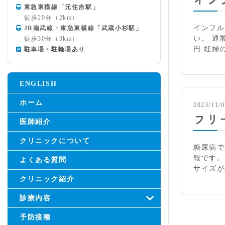
東急東横線「元住吉駅」
徒歩20分（2km）
インフル
JR南武線・東急東横線「武蔵小杉駅」
い。 通
徒歩30分（3km）
円 妊婦
駐車場・駐輪場あり
ENGLISH
ホーム
2023/11/0
フリ
医師紹介
クリニックについて
糖尿病で
報です。
よくある質問
サイズが
クリニック紹介
診療内容
予防接種