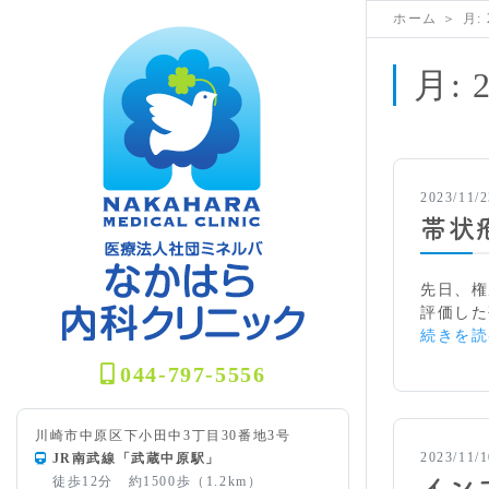
ホーム
＞
月:
月:
2023/11/2
帯状
先日、権
評価した研究
続きを読
044-797-5556
川崎市中原区下小田中3丁目30番地3号
2023/11/1
JR南武線「武蔵中原駅」
徒歩12分 約1500歩（1.2km）
イン