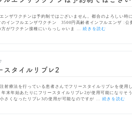
ン：
生
ワ
エンザワクチンは予約制ではございません。都合のよろしい時
ク
常のインフルエンザワクチン 3500円高齢者インフルエンザ :公費
チ
イ
の方がワクチン接種にいらっしゃいま …
続きを読む
ン
ン
の
フ
有
ル
効
エ
性
ン
7
ザ
ースタイルリブレ2
ワ
ク
チ
注射療法を行っている患者さんでフリースタイルリブレを使用
ン
 年末年始あたりにフリースタイルリブレ2が使用可能になりそ
は
フ
小さくなったリブレ3の使用が可能なのですが …
続きを読む
予
リ
約
ー
制
ス
で
タ
は
イ