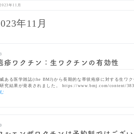
2023年11月
2023年11月
3
疱疹ワクチン：生ワクチンの有効性
威ある医学雑誌(the BMJ)から長期的な帯状疱疹に対する生ワ
結果が発表されました。 https://www.bmj.com/content/383/b
帯
む
状
疱
疹
ワ
ク
0
チ
フルエンザワクチンは予約制ではござい