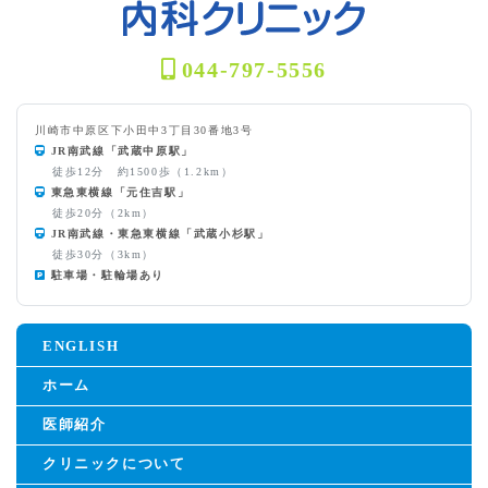
044-797-5556
川崎市中原区下小田中3丁目30番地3号
JR南武線「武蔵中原駅」
徒歩12分 約1500歩（1.2km）
東急東横線「元住吉駅」
徒歩20分（2km）
JR南武線・東急東横線「武蔵小杉駅」
徒歩30分（3km）
駐車場・駐輪場あり
ENGLISH
ホーム
医師紹介
クリニックについて