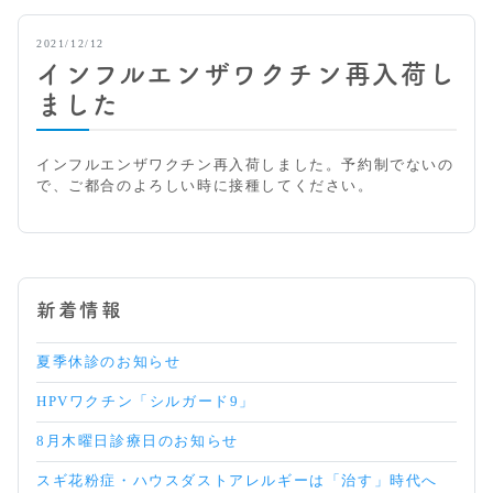
内
在
2021/12/12
住
インフルエンザワクチン再入荷し
の
高
ました
齢
者
ワ
インフルエンザワクチン再入荷しました。予約制でないの
ク
で、ご都合のよろしい時に接種してください。
チ
ン
接
種
期
間
新着情報
夏季休診のお知らせ
HPVワクチン「シルガード9」
8月木曜日診療日のお知らせ
スギ花粉症・ハウスダストアレルギーは「治す」時代へ