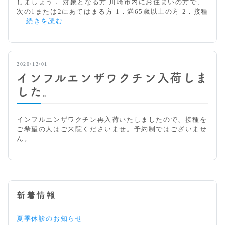
しましょう． 対象となる方 川崎市内にお住まいの方で、
せ
次の1または2にあてはまる方 1．満65歳以上の方 2．接種
高
…
続きを読む
齢
者
イ
ン
2020/12/01
フ
インフルエンザワクチン入荷しま
ル
エ
した。
ン
ザ
ワ
インフルエンザワクチン再入荷いたしましたので、接種を
ク
ご希望の人はご来院くださいませ。予約制ではございませ
チ
ん。
ン
期
限
は
年
内
新着情報
中
で
夏季休診のお知らせ
す。