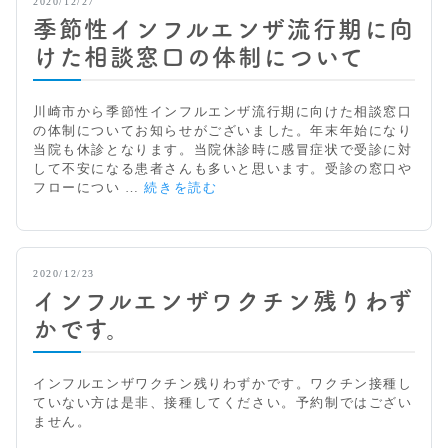
2020/12/27
季節性インフルエンザ流行期に向
けた相談窓口の体制について
川崎市から季節性インフルエンザ流行期に向けた相談窓口
の体制についてお知らせがございました。年末年始になり
当院も休診となります。当院休診時に感冒症状で受診に対
して不安になる患者さんも多いと思います。受診の窓口や
季
フローについ …
続きを読む
節
性
イ
ン
2020/12/23
フ
インフルエンザワクチン残りわず
ル
エ
かです。
ン
ザ
流
インフルエンザワクチン残りわずかです。ワクチン接種し
行
ていない方は是非、接種してください。予約制ではござい
期
ません。
に