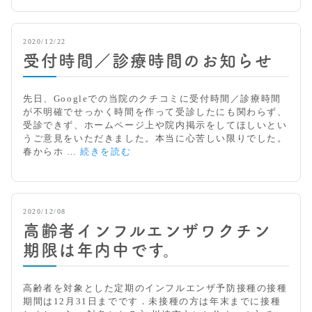
向
け
た
2020/12/22
相
談
受付時間／診療時間のお知らせ
窓
口
の
先日、Googleでの当院のクチコミに受付時間／診療時間
体
が不明確でせっかく時間を作って受診したにも関わらず、
制
受診できず、ホームページ上や院内掲示をしてほしいとい
に
うご意見をいただきました。本当に心苦しい限りでした。
つ
受
春からホ …
続きを読む
い
付
て
時
間
／
2020/12/08
診
高齢者インフルエンザワクチン
療
時
期限は年内中です。
間
の
お
高齢者を対象とした定期のインフルエンザ予防接種の接種
知
期間は12月31日までです．未接種の方は年末までに接種
ら