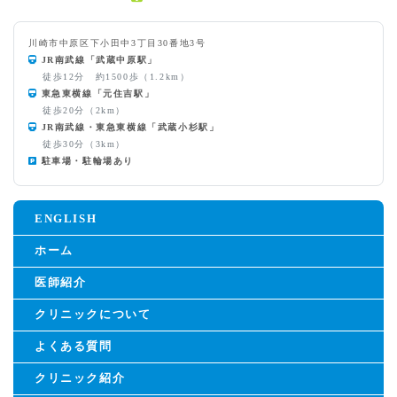
川崎市中原区下小田中3丁目30番地3号
JR南武線「武蔵中原駅」
徒歩12分 約1500歩（1.2km）
東急東横線「元住吉駅」
徒歩20分（2km）
JR南武線・東急東横線「武蔵小杉駅」
徒歩30分（3km）
駐車場・駐輪場あり
ENGLISH
ホーム
医師紹介
クリニックについて
よくある質問
クリニック紹介