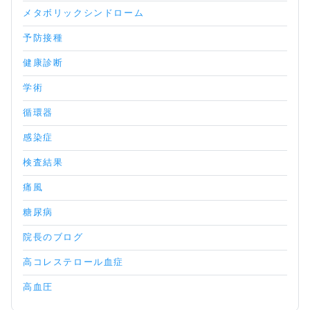
ス
メタボリックシンドローム
リ
ン・
予防接種
ペ
ン
健康診断
型
学術
注
入
循環器
器
に
感染症
つ
い
検査結果
て
痛風
糖尿病
院長のブログ
高コレステロール血症
高血圧