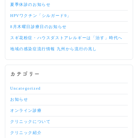
マ
夏季休診のお知らせ
ー
ト
HPVワクチン「シルガード9」
イ
ン
8月木曜日診療日のお知らせ
ス
リ
スギ花粉症・ハウスダストアレルギーは「治す」時代へ
ン
ペ
地域の感染症流行情報 九州から流行の兆し
ン：
ス
マ
ー
カテゴリー
ト
フ
Uncategorized
ォ
ン
お知らせ
と
連
オンライン診療
携
す
クリニックについて
る
イ
クリニック紹介
ン