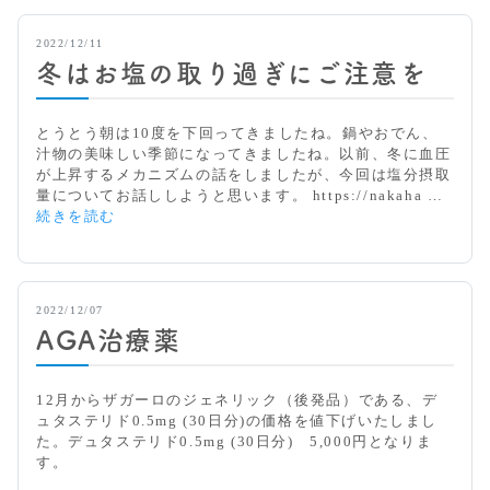
イ
ン
2022/12/11
フ
冬はお塩の取り過ぎにご注意を
ル
エ
ン
とうとう朝は10度を下回ってきましたね。鍋やおでん、
ザ
汁物の美味しい季節になってきましたね。以前、冬に血圧
ワ
が上昇するメカニズムの話をしましたが、今回は塩分摂取
ク
量についてお話ししようと思います。 https://nakaha …
チ
冬
続きを読む
ン：
は
最
お
新
塩
1
の
2.
2022/12/07
取
2
AGA治療薬
り
4
過
ぎ
12月からザガーロのジェネリック（後発品）である、デ
に
ュタステリド0.5mg (30日分)の価格を値下げいたしまし
ご
た。デュタステリド0.5mg (30日分) 5,000円となりま
注
す。
意
を