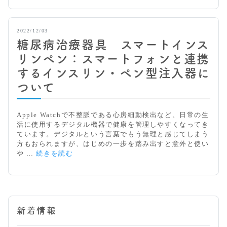
2022/12/03
糖尿病治療器具 スマートインス
リンペン：スマートフォンと連携
するインスリン・ペン型注入器に
ついて
Apple Watchで不整脈である心房細動検出など、日常の生
活に使用するデジタル機器で健康を管理しやすくなってき
ています。デジタルという言葉でもう無理と感じてしまう
方もおられますが、はじめの一歩を踏み出すと意外と使い
糖
や …
続きを読む
尿
病
治
療
器
新着情報
具
ス