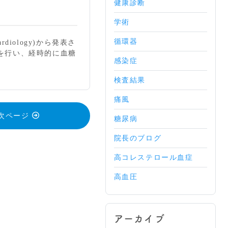
健康診断
学術
循環器
diology)から発表さ
を行い、経時的に血糖
感染症
検査結果
痛風
次ページ
糖尿病
院長のブログ
高コレステロール血症
高血圧
アーカイブ