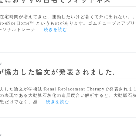
在宅時間が増えてきた、運動したいけど暑くて外に出れない。
Fit-eNce Home™ というものがあります。ゴムチューブとア
暑
ーソナルトレーナ …
続きを読む
い
夏
に
お
す
3
す
が協力した論文が発表されました.
め
自
宅
した論文が学術誌:Renal Replacement Therapyで発表さ
で
の表現である大動脈石灰化の進展度合い解析すると、大動脈石
フ
院
患だけでなく、感 …
続きを読む
ィ
長
ッ
が
ト
協
ネ
力
ス
し
8