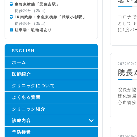
東急東横線「元住吉駅」
徒歩20分（2km）
コロナで
JR南武線・東急東横線「武蔵小杉駅」
として 
徒歩30分（3km）
に1度パ
駐車場・駐輪場あり
ENGLISH
ホーム
2022/02/2
院長
医師紹介
クリニックについて
院長が協力
硬化進展
よくある質問
心血管疾
クリニック紹介
診療内容
予防接種
2020/06/0