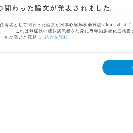
た
の関わった論文が発表されました。
論
文
が
著者として関わった論文が日本心臓病学会雑誌 (Journal of Car
発
た。 これは無症状の糖尿病患者を対象に毎年動脈硬化症検査
表
院
ールが高いと冠動 …
続きを読む
さ
長
れ
の
ま
関
し
わ
た.
っ
た
論
文
が
発
表
さ
れ
ま
し