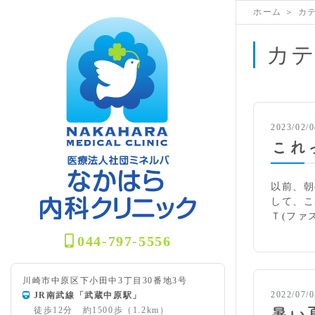
ホーム
＞
カ
カテ
2023/02/0
これ
以前、朝
して、こ
Ｔ(ファ
044-797-5556
川崎市中原区下小田中3丁目30番地3号
2022/07/0
JR南武線「武蔵中原駅」
徒歩12分 約1500歩（1.2km）
暑い