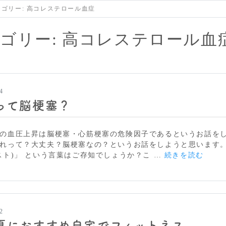
テゴリー:
高コレステロール血症
ゴリー:
高コレステロール血
4
って脳梗塞？
の血圧上昇は脳梗塞・心筋梗塞の危険因子であるというお話を
れって？大丈夫？脳梗塞なの？というお話をしようと思います。
こ
スト)」 という言葉はご存知でしょうか？こ …
続きを読む
れ
っ
て
脳
梗
2
塞？
夏におすすめ自宅でフィットネス