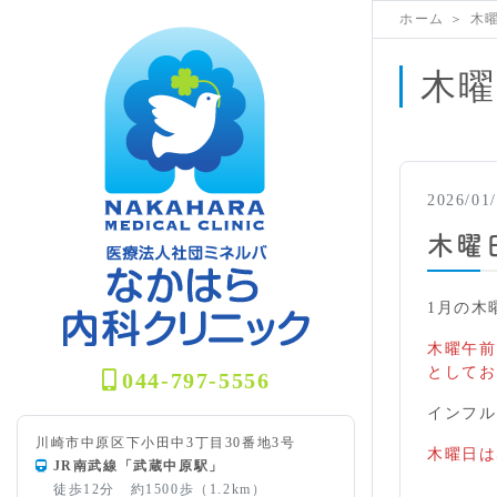
ホーム
＞
木
木曜
2026/01
木曜
1月の木
木曜午前
としてお
044-797-5556
インフル
川崎市中原区下小田中3丁目30番地3号
木曜日は
JR南武線「武蔵中原駅」
徒歩12分 約1500歩（1.2km）