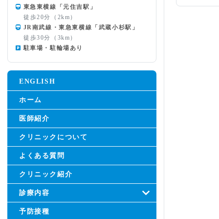
東急東横線「元住吉駅」
徒歩20分（2km）
JR南武線・東急東横線「武蔵小杉駅」
徒歩30分（3km）
駐車場・駐輪場あり
ENGLISH
ホーム
医師紹介
クリニックについて
よくある質問
クリニック紹介
診療内容
予防接種