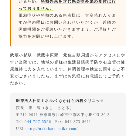
いるため、
発熱外来を含む感染症外来の受付は行
っておりません。
風邪症状や発熱のある患者様は、大変恐れ入りま
すが他の曜日にお問い合わせいただくか、近隣の
医療機関をご受診いただきますよう、ご理解とご
協力をお願い申し上げます。
武蔵小杉駅・武蔵中原駅・元住吉駅周辺からアクセスしや
すい当院では、地域の皆様の生活習慣病予防や心血管の健
康維持に力を入れています。体調管理や検査に関するご不
安がございましたら、まずはお気軽にお電話にてご予約く
ださい。
医療法人社団ミネルバ なかはら内科クリニック
院長 岸 智（きし さとる）
〒211-0041 神奈川県川崎市中原区下小田中3-30-3
Tel:
044-797-5556
Fax: 044-873-8611
URL:
http://nakahara-naika.com/