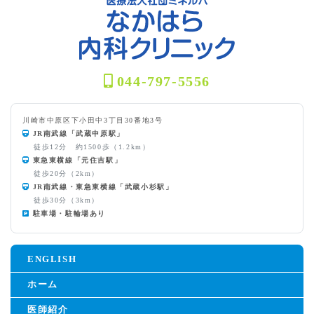
044-797-5556
川崎市中原区下小田中3丁目30番地3号
JR南武線「武蔵中原駅」
徒歩12分 約1500歩（1.2km）
東急東横線「元住吉駅」
徒歩20分（2km）
JR南武線・東急東横線「武蔵小杉駅」
徒歩30分（3km）
駐車場・駐輪場あり
ENGLISH
ホーム
医師紹介